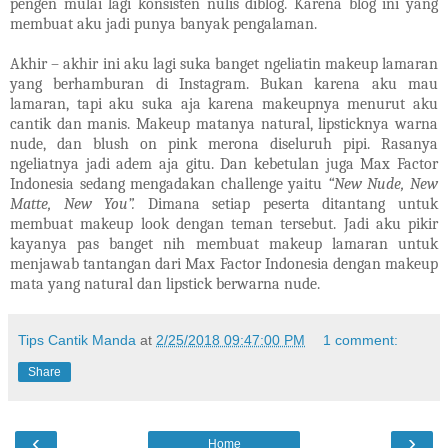
pengen mulai lagi konsisten nulis diblog. Karena blog ini yang
membuat aku jadi punya banyak pengalaman.
Akhir – akhir ini aku lagi suka banget ngeliatin makeup lamaran
yang berhamburan di Instagram. Bukan karena aku mau
lamaran, tapi aku suka aja karena makeupnya menurut aku
cantik dan manis. Makeup matanya natural, lipsticknya warna
nude, dan blush on pink merona diseluruh pipi. Rasanya
ngeliatnya jadi adem aja gitu. Dan kebetulan juga Max Factor
Indonesia sedang mengadakan challenge yaitu
“New Nude, New
Matte, New You”.
Dimana setiap peserta ditantang untuk
membuat makeup look dengan teman tersebut. Jadi aku pikir
kayanya pas banget nih membuat makeup lamaran untuk
menjawab tantangan dari Max Factor Indonesia dengan makeup
mata yang natural dan lipstick berwarna nude.
Tips Cantik Manda
at
2/25/2018 09:47:00 PM
1 comment:
Share
‹
›
Home