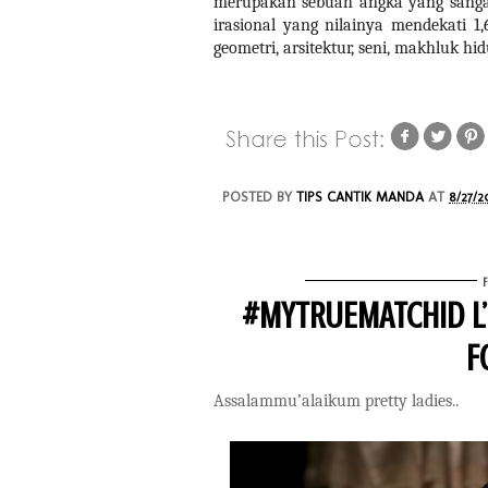
merupakan sebuah angka yang sangat
irasional yang nilainya mendekati 
geometri, arsitektur, seni, makhluk h
POSTED BY
TIPS CANTIK MANDA
AT
8/27/2
#MYTRUEMATCHID L’
F
Assalammu’alaikum pretty ladies..