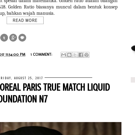
 spesial dalam matematika. Golden ratio adalah bilangan
1,618. Golden Ratio biasanya muncul dalam bentuk konsep
idup, bahkan wajah manusia.
017 11:34:00 PM
1 COMMENT:
FRIDAY, AUGUST 25, 2017
OREAL PARIS TRUE MATCH LIQUID
OUNDATION N7