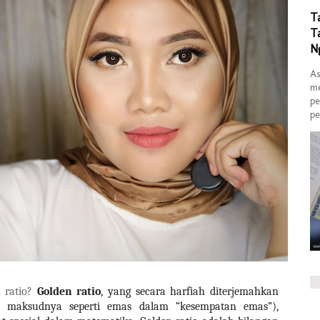
T
T
N
As
me
pe
pe
 ratio?
Golden ratio
, yang secara harfiah diterjemahkan
ni maksudnya seperti emas dalam “kesempatan emas”),