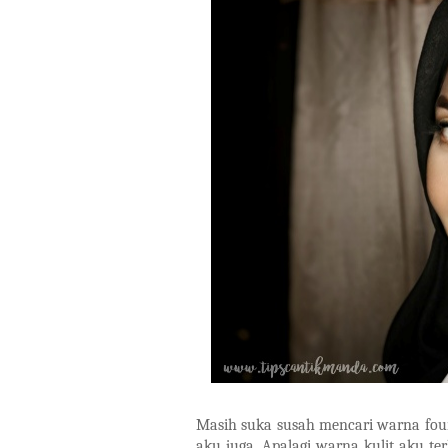
Masih suka susah mencari warna fou
aku juga. Apalagi warna kulit aku ter