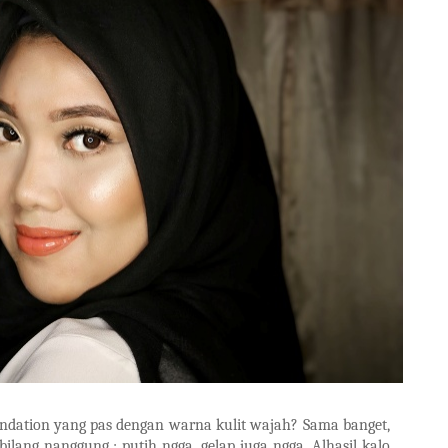
ndation yang pas dengan warna kulit wajah? Sama banget,
bilang nanggung ; putih ngga, gelap juga ngga. Alhasil kalo