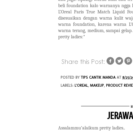
beli foundation kalo warnanya ngga 
L’Oreal Paris True Match Liquid Fo
disesuaikan dengan warna kulit waja
warna foundation, karena warna L’O
warna terang, medium, sampai gelap
pretty ladies:*
POSTED BY
TIPS CANTIK MANDA
AT
8/25/2
LABELS:
L'OREAL
,
MAKEUP
,
PRODUCT REVI
M
JERAWA
Assalammu’alaikum pretty ladies..