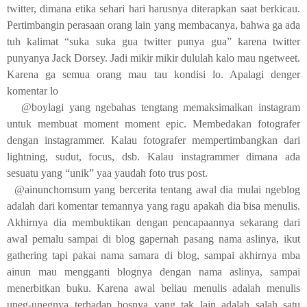
twitter, dimana etika sehari hari harusnya diterapkan saat berkicau.
Pertimbangin perasaan orang lain yang membacanya, bahwa ga ada
tuh kalimat “suka suka gua twitter punya gua” karena twitter
punyanya Jack Dorsey. Jadi mikir mikir dululah kalo mau ngetweet.
Karena ga semua orang mau tau kondisi lo. Apalagi denger
komentar lo
@boylagi yang ngebahas tengtang memaksimalkan instagram
untuk membuat moment moment epic. Membedakan fotografer
dengan instagrammer. Kalau fotografer mempertimbangkan dari
lightning, sudut, focus, dsb. Kalau instagrammer dimana ada
sesuatu yang “unik” yaa yaudah foto trus post.
@ainunchomsum yang bercerita tentang awal dia mulai ngeblog
adalah dari komentar temannya yang ragu apakah dia bisa menulis.
Akhirnya dia membuktikan dengan pencapaannya sekarang dari
awal pemalu sampai di blog gapernah pasang nama aslinya, ikut
gathering tapi pakai nama samara di blog, sampai akhirnya mba
ainun mau mengganti blognya dengan nama aslinya, sampai
menerbitkan buku. Karena awal beliau menulis adalah menulis
uneg-unegnya terhadap bosnya yang tak lain adalah salah satu