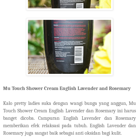
Mu Touch Shower Cream English Lavender and Rosemary
Kalo pretty ladies suka dengan wangi bunga yang anggun, Mu
Touch Shower Cream E
nglish
Lavender dan Rosemary ini harus
banget dicoba. Campuran
English
L
avender dan
R
osemary
memberikan efek relaksasi pada tubuh. E
nglish
L
avender dan
R
osemary juga sangat baik sebagai anti oksidan bagi kulit.