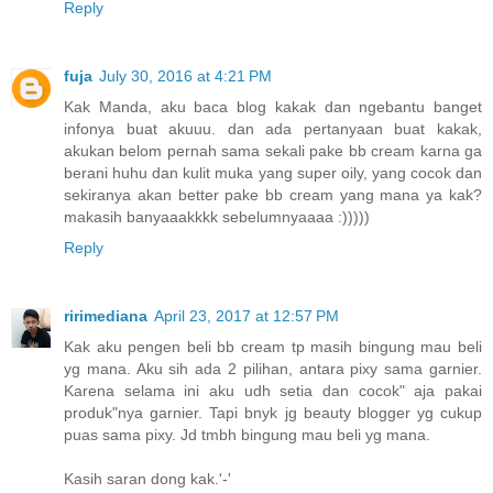
Reply
fuja
July 30, 2016 at 4:21 PM
Kak Manda, aku baca blog kakak dan ngebantu banget
infonya buat akuuu. dan ada pertanyaan buat kakak,
akukan belom pernah sama sekali pake bb cream karna ga
berani huhu dan kulit muka yang super oily, yang cocok dan
sekiranya akan better pake bb cream yang mana ya kak?
makasih banyaaakkkk sebelumnyaaaa :)))))
Reply
ririmediana
April 23, 2017 at 12:57 PM
Kak aku pengen beli bb cream tp masih bingung mau beli
yg mana. Aku sih ada 2 pilihan, antara pixy sama garnier.
Karena selama ini aku udh setia dan cocok" aja pakai
produk"nya garnier. Tapi bnyk jg beauty blogger yg cukup
puas sama pixy. Jd tmbh bingung mau beli yg mana.
Kasih saran dong kak.'-'