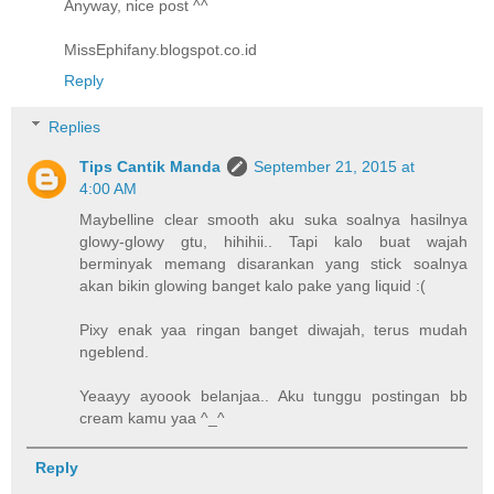
Anyway, nice post ^^
MissEphifany.blogspot.co.id
Reply
Replies
Tips Cantik Manda
September 21, 2015 at
4:00 AM
Maybelline clear smooth aku suka soalnya hasilnya
glowy-glowy gtu, hihihii.. Tapi kalo buat wajah
berminyak memang disarankan yang stick soalnya
akan bikin glowing banget kalo pake yang liquid :(
Pixy enak yaa ringan banget diwajah, terus mudah
ngeblend.
Yeaayy ayoook belanjaa.. Aku tunggu postingan bb
cream kamu yaa ^_^
Reply