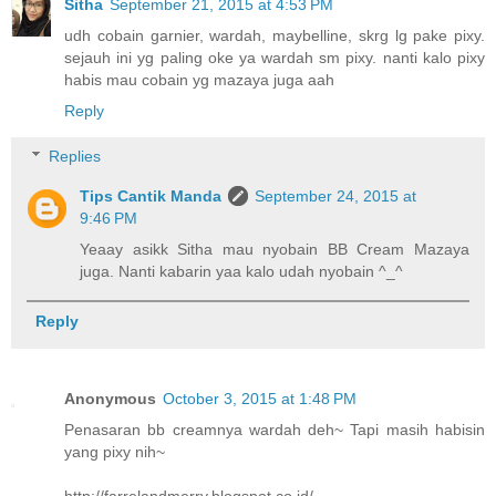
Sitha
September 21, 2015 at 4:53 PM
udh cobain garnier, wardah, maybelline, skrg lg pake pixy.
sejauh ini yg paling oke ya wardah sm pixy. nanti kalo pixy
habis mau cobain yg mazaya juga aah
Reply
Replies
Tips Cantik Manda
September 24, 2015 at
9:46 PM
Yeaay asikk Sitha mau nyobain BB Cream Mazaya
juga. Nanti kabarin yaa kalo udah nyobain ^_^
Reply
Anonymous
October 3, 2015 at 1:48 PM
Penasaran bb creamnya wardah deh~ Tapi masih habisin
yang pixy nih~