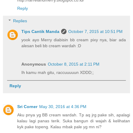
http://farrelandmerry.blogspot.co.id/
Reply
Replies
Tips Cantik Manda
October 7, 2015 at 10:51 PM
yook ayo Merry diabisin bb cream pixy nya, biar ada
alesan beli bb cream wardah :D
Anonymous
October 8, 2015 at 2:11 PM
Ih kamu mah gitu, raccuuuuun XDDD;;
Reply
Sri Corner
May 30, 2016 at 4:36 PM
Aku pnya yg BB cream wardah. Tp aq jrg pake sih, apalagi
kalau lagi panas terik. Suka bangun di wajah & kelihatan
kyk pake topeng. Kalau mbak pale yg mn ni?