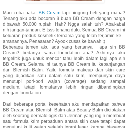
Mau coba pakai
BB Cream
tapi bingung beli yang mana?
Tenang aku ada bocoran 8 buah BB Cream dengan harga
dibawah 50.000 rupiah. Hah? Ngga salah tuh? Abal-abal
nih jangan-jangan. Eitsss tenang dulu. Semua BB Cream ini
keluaran produk kosmetik ternama yang telah terjamin ke –
amanannya. Penasaran? Ayook cusss ke bawah ;)
Beberapa temen aku ada yang bertanya : apa sih BB
Cream? bedanya sama foundation apa? Akhirnya aku
tergelitik juga untuk mencar tahu lebih dalam lagi apa sih
BB Cream. Selama ini taunya BB Cream itu kepanjangan
dari Blemish Balm. Yaitu formula makeup dan skin care
yang dijadikan satu dalam satu krim, mempunyai daya
menutupi pori-pori wajah (coverage) sedang sampai
medium, tetapi formulanya lebih ringan dibandingkan
dengan foundation.
Dari beberapa portal kesehatan aku mendapatkan bahwa
BB Cream atau Blemish Balm atau Beauty Balm diciptakan
oleh seorang dermatologis dari Jerman yang ingin membuat
satu formula krim perpaduan antara skin care tetapi dapat
menutupi kulit wajah setelah terapi laser, karena biasanya