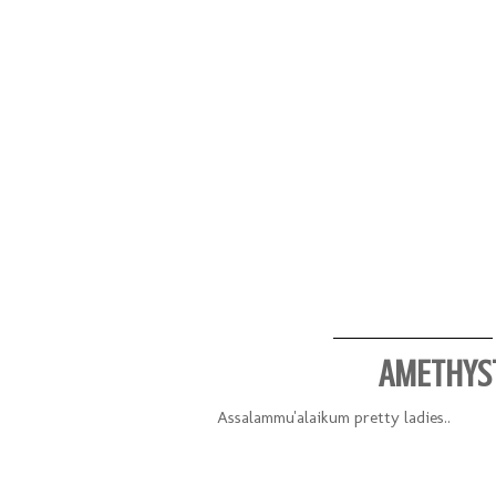
AMETHYST
Assalammu'alaikum pretty ladies..