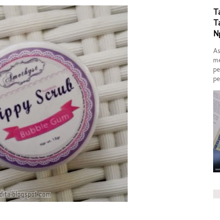
T
T
N
As
me
pe
pe