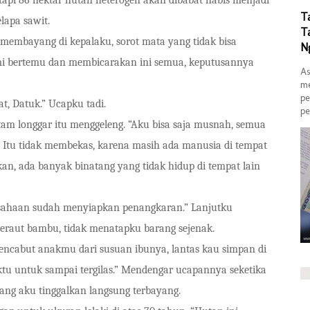
T
lapa sawit.
T
mbayang di kepalaku, sorot mata yang tidak bisa
N
mi bertemu dan membicarakan ini semua, keputusannya
As
me
pe
 Datuk.” Ucapku tadi.
pe
longgar itu menggeleng. “Aku bisa saja musnah, semua
. Itu tidak membekas, karena masih ada manusia di tempat
kan, ada banyak binatang yang tidak hidup di tempat lain
an sudah menyiapkan penangkaran.” Lanjutku
 meraut bambu, tidak menatapku barang sejenak.
but anakmu dari susuan ibunya, lantas kau simpan di
tu untuk sampai tergilas.” Mendengar ucapannya seketika
ang aku tinggalkan langsung terbayang.