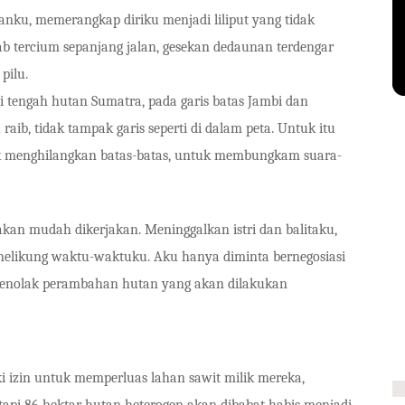
anku, memerangkap diriku menjadi liliput yang tidak
b tercium sepanjang jalan, gesekan dedaunan terdengar
pilu.
gah hutan Sumatra, pada garis batas Jambi dan
 raib, tidak tampak garis seperti di dalam peta. Untuk itu
tuk menghilangkan batas-batas, untuk membungkam suara-
 mudah dikerjakan. Meninggalkan istri dan balitaku,
nelikung waktu-waktuku. Aku hanya diminta bernegosiasi
 menolak perambahan hutan yang akan dilakukan
zin untuk memperluas lahan sawit milik mereka,
tapi 86 hektar hutan heterogen akan dibabat habis menjadi