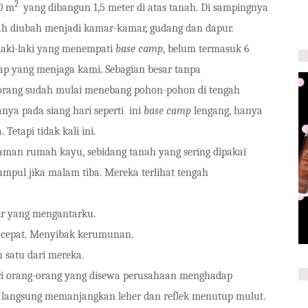
2
0 m
yang dibangun 1,5 meter di atas tanah. Di sampingnya
elah diubah menjadi kamar-kamar, gudang dan dapur.
laki-laki yang menempati
base camp
, belum termasuk 6
ap yang menjaga kami. Sebagian besar tanpa
orang sudah mulai menebang pohon-pohon di tengah
nya pada siang hari seperti ini
base camp
lengang, hanya
etapi tidak kali ini.
aman rumah kayu, sebidang tanah yang sering dipakai
pul jika malam tiba. Mereka terlihat tengah
ir yang mengantarku.
n cepat. Menyibak kerumunan.
 satu dari mereka.
ri orang-orang yang disewa perusahaan menghadap
u langsung memanjangkan leher dan reflek menutup mulut.