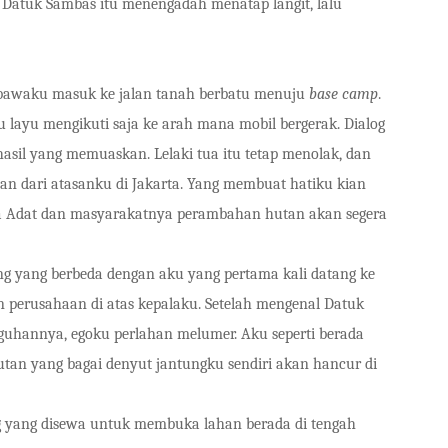
il Datuk Sambas itu menengadah menatap langit, lalu
waku masuk ke jalan tanah berbatu menuju
base camp
.
layu mengikuti saja ke arah mana mobil bergerak. Dialog
sil yang memuaskan. Lelaki tua itu tetap menolak, dan
n dari atasanku di Jakarta. Yang membuat hatiku kian
la Adat dan masyarakatnya perambahan hutan akan segera
ng yang berbeda dengan aku yang pertama kali datang ke
n perusahaan di atas kepalaku. Setelah mengenal Datuk
guhannya, egoku perlahan melumer. Aku seperti berada
hutan yang bagai denyut jantungku sendiri akan hancur di
 yang disewa untuk membuka lahan berada di tengah