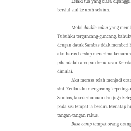
Lelaki tua yang biasa dipangg
bersiul-siul ke arah selatan.
Mobil
double cabin
yang memba
Tubuhku terguncang-guncang, bahuku 
dengan datuk Sambas tidak memberi ha
aku harus bersiap menerima kemaraha
pilu adalah apa pun keputusan Kepa
dimulai.
Aku merasa telah menjadi ora
sini. Ketika aku mengusung kepetinga
Sambas, kesederhanaan dan juga kete
pada sisi tempat ia berdiri. Menatap 
tangan-tangan rakus.
Base camp
tempat orang-orang