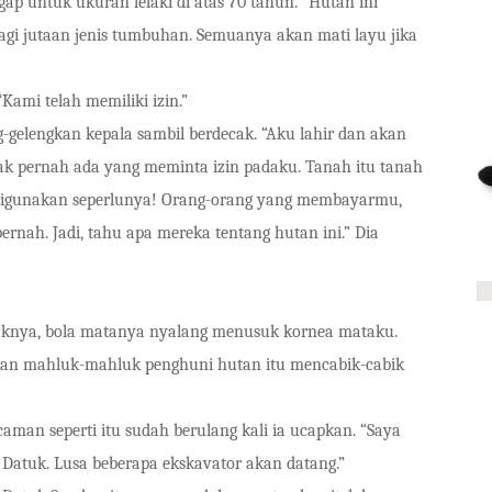
egap untuk ukuran lelaki di atas 70 tahun. “Hutan ini
agi jutaan jenis tumbuhan. Semuanya akan mati layu jika
Kami telah memiliki izin.”
g-gelengkan kepala sambil berdecak. “Aku lahir dan akan
 Tidak pernah ada yang meminta izin padaku. Tanah itu tanah
 digunakan seperlunya! Orang-orang yang membayarmu,
pernah. Jadi, tahu apa mereka tentang hutan ini.” Dia
entaknya, bola matanya nyalang menusuk kornea mataku.
an mahluk-mahluk penghuni hutan itu mencabik-cabik
an seperti itu sudah berulang kali ia ucapkan. “Saya
Datuk. Lusa beberapa ekskavator akan datang.”