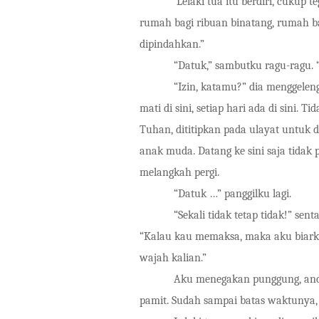
Lelaki tua itu berdiri, cukup t
rumah bagi ribuan binatang, rumah b
dipindahkan.”
“Datuk,” sambutku ragu-ragu. “
“Izin, katamu?” dia menggelen
mati di sini, setiap hari ada di sini.
Tuhan, dititipkan pada ulayat untuk
anak muda. Datang ke sini saja tidak 
melangkah pergi.
“Datuk …” panggilku lagi.
“Sekali tidak tetap tidak!” s
“Kalau kau memaksa, maka aku biark
wajah kalian.”
Aku menegakan punggung, ancam
pamit. Sudah sampai batas waktunya, 