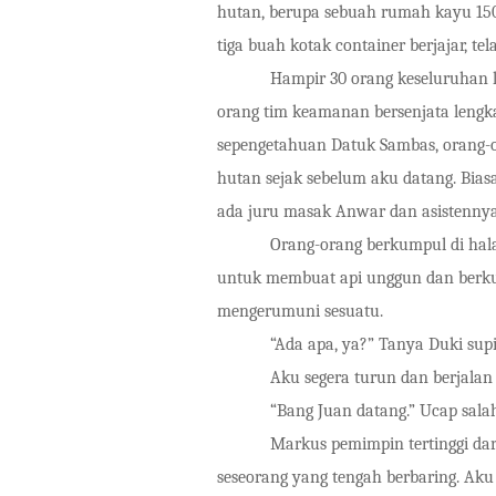
hutan, berupa sebuah rumah kayu 15
tiga buah kotak container berjajar, t
Hampir 30 orang keseluruhan 
orang tim keamanan bersenjata lengk
sepengetahuan Datuk Sambas, orang-
hutan sejak sebelum aku datang. Biasa
ada juru masak Anwar dan asistennya. T
Orang-orang berkumpul di hal
untuk membuat api unggun dan berkum
mengerumuni sesuatu.
“Ada apa, ya?” Tanya Duki sup
Aku segera turun dan berjala
“Bang Juan datang.” Ucap salah
Markus pemimpin tertinggi da
seseorang yang tengah berbaring. Ak