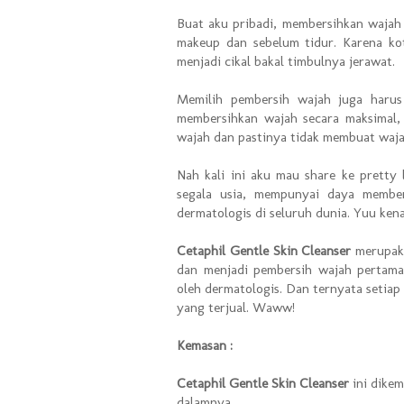
Buat aku pribadi, membersihkan wajah
makeup dan sebelum tidur. Karena k
menjadi cikal bakal timbulnya jerawat.
Memilih pembersih wajah juga harus 
membersihkan wajah secara maksimal, 
wajah dan pastinya tidak membuat wajah 
Nah kali ini aku mau share ke pretty
segala usia, mempunyai daya member
dermatologis di seluruh dunia. Yuu ke
Cetaphil Gentle Skin Cleanser
merupaka
dan menjadi pembersih wajah pertama
oleh dermatologis. Dan ternyata setiap
yang terjual. Waww!
Kemasan :
Cetaphil Gentle Skin Cleanser
ini dikem
dalamnya.