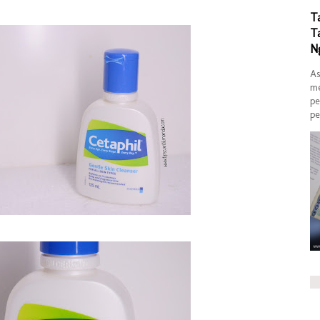
T
T
N
As
me
pe
pe