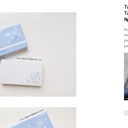
T
T
N
As
me
pe
pe