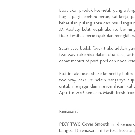
Buat aku, produk kosmetik yang paling
Pagi – pagi sebelum berangkat kerja, pa
kebetulan pulang sore dan mau langsun
:D. Apalagi kulit wajah aku itu bermin
tidak terlihat berminyak dan mengkilap.
Salah satu bedak favorit aku adalah 
two way cake bisa dalam dua cara, untuk
dapat menutupi pori-pori dan noda kem
Kali ini aku mau share ke pretty ladie
two way cake ini selain harganya sup
untuk menjaga dan mencerahkan kulit
Agustus 2016 kemarin. Masih fresh fro
Kemasan :
PIXY TWC Cover Smooth
ini dikemas 
banget. Dikemasan ini tertera keteran