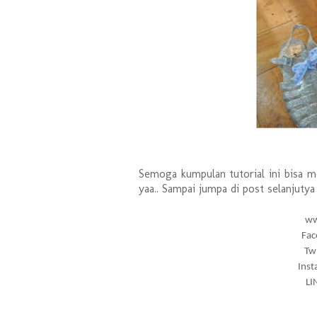
Semoga kumpulan tutorial ini bisa m
yaa.. Sampai jumpa di post selanjutya 
ww
Fac
Tw
Ins
LI