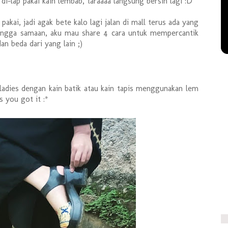
di-lap pakai kain lembab, taraaaa langsung bersih lagi :D
kai, jadi agak bete kalo lagi jalan di mall terus ada yang
ar ngga samaan, aku mau share 4 cara untuk mempercantik
dan beda dari yang lain ;)
 ladies dengan kain batik atau kain tapis menggunakan lem
 you got it :*