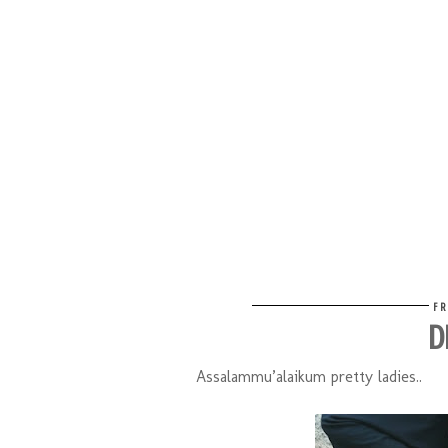
FR
D
Assalammu’alaikum pretty ladies..