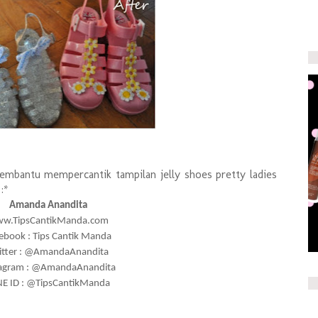
embantu mempercantik tampilan jelly shoes pretty ladies
:*
Amanda Anandita
w.TipsCantikManda.com
ebook : Tips Cantik Manda
itter : @AmandaAnandita
tagram : @AmandaAnandita
NE ID : @TipsCantikManda