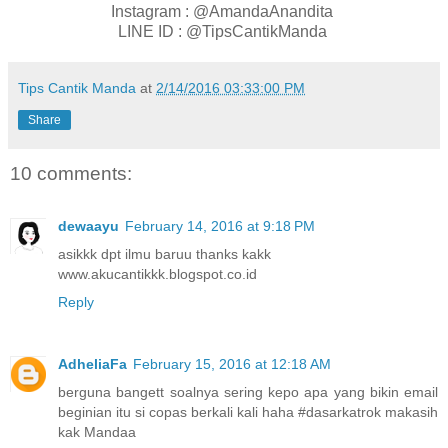
Instagram : @AmandaAnandita
LINE ID : @TipsCantikManda
Tips Cantik Manda
at
2/14/2016 03:33:00 PM
Share
10 comments:
dewaayu
February 14, 2016 at 9:18 PM
asikkk dpt ilmu baruu thanks kakk
www.akucantikkk.blogspot.co.id
Reply
AdheliaFa
February 15, 2016 at 12:18 AM
berguna bangett soalnya sering kepo apa yang bikin email
beginian itu si copas berkali kali haha #dasarkatrok makasih
kak Mandaa