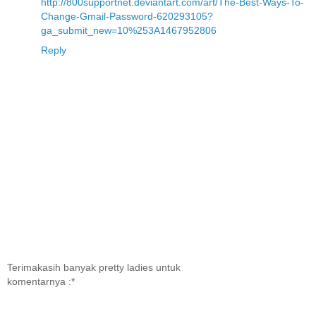
http://800supportnet.deviantart.com/art/The-Best-Ways-To-
Change-Gmail-Password-620293105?
ga_submit_new=10%253A1467952806
Reply
Terimakasih banyak pretty ladies untuk
komentarnya :*