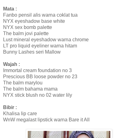
Mata :
Fanbo pensil alis warna coklat tua
NYX eyeshadow base white
NYX sex bomb palette
The balm jovi palette
Lust mineral eyeshadow warna chrome
LT pro liquid eyeliner warna hitam
Bunny Lashes seri Mallow
Wajah :
Immortal cream foundation no 3
Prescious BB loose powder no 23
The balm marylou
The balm bahama mama
NYX stick blush no 02 water lily
Bibir :
Khalisa lip care
WnW megalast lipstick warna Bare it All