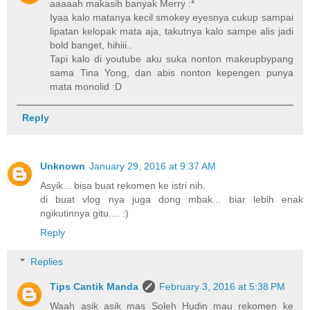
aaaaah makasih banyak Merry :*
Iyaa kalo matanya kecil smokey eyesnya cukup sampai
lipatan kelopak mata aja, takutnya kalo sampe alis jadi
bold banget, hihiii..
Tapi kalo di youtube aku suka nonton makeupbypang
sama Tina Yong, dan abis nonton kepengen punya
mata monolid :D
Reply
Unknown
January 29, 2016 at 9:37 AM
Asyik... bisa buat rekomen ke istri nih.
di buat vlog nya juga dong mbak... biar lebih enak
ngikutinnya gitu.... :)
Reply
Replies
Tips Cantik Manda
February 3, 2016 at 5:38 PM
Waah asik asik mas Soleh Hudin mau rekomen ke